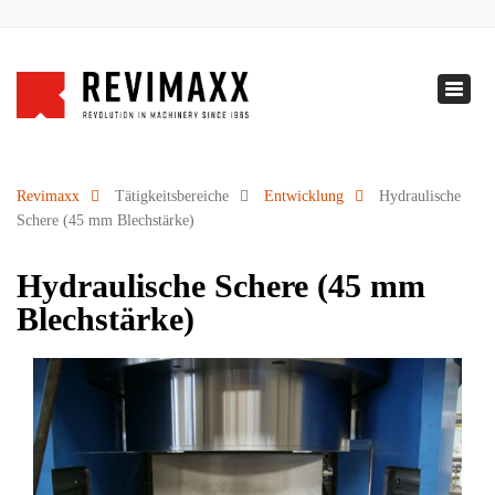
+32 5 231.71.50
info@revimaxx.com
Naviga
NL
-
EN
-
DE
Revimaxx
Tätigkeitsbereiche
Entwicklung
Hydraulische
Schere (45 mm Blechstärke)
Hydraulische Schere (45 mm
Blechstärke)