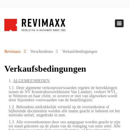
+32 5 231.71.50
info@revimaxx.com
Naviga
NL
-
EN
-
DE
Revimaxx
Verschiedenes
Verkaufsbedingungen
Verkaufsbedingungen
1.
ALGEMEENHEDEN
1.1. Deze algemene verkoopvoorwaarden regelen de betrekkingen
tussen de NV Konstruktiewerkhuizen Van Landuyt, verkort WVL,
te Wetteren en haar cliënt, in zoverre er niet van afgeweken wordt
door bijzondere voorwaarden van de bestelling(en).
1.2. Behoudens uitdrukkelijk vermeld op de overeenkomst of
bijhorende documenten worden alle maten geacht te behoren tot het
metrieke stelsel, uitgedrukt in mm.
1.3. Alle overeenkomsten door ons aangegaan worden geacht te zijn
tot stand gekomen op de plaats van de vestiging van onze zetel. Alle