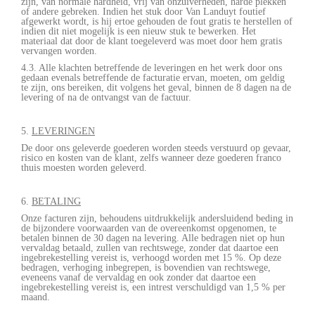
zijn, van normale hardheid, vrij van onzuiverheden, harde plekken
of andere gebreken. Indien het stuk door Van Landuyt foutief
afgewerkt wordt, is hij ertoe gehouden de fout gratis te herstellen of
indien dit niet mogelijk is een nieuw stuk te bewerken. Het
materiaal dat door de klant toegeleverd was moet door hem gratis
vervangen worden.
4.3. Alle klachten betreffende de leveringen en het werk door ons
gedaan evenals betreffende de facturatie ervan, moeten, om geldig
te zijn, ons bereiken, dit volgens het geval, binnen de 8 dagen na de
levering of na de ontvangst van de factuur.
5.
LEVERINGEN
De door ons geleverde goederen worden steeds verstuurd op gevaar,
risico en kosten van de klant, zelfs wanneer deze goederen franco
thuis moesten worden geleverd.
6.
BETALING
Onze facturen zijn, behoudens uitdrukkelijk andersluidend beding in
de bijzondere voorwaarden van de overeenkomst opgenomen, te
betalen binnen de 30 dagen na levering. Alle bedragen niet op hun
vervaldag betaald, zullen van rechtswege, zonder dat daartoe een
ingebrekestelling vereist is, verhoogd worden met 15 %. Op deze
bedragen, verhoging inbegrepen, is bovendien van rechtswege,
eveneens vanaf de vervaldag en ook zonder dat daartoe een
ingebrekestelling vereist is, een intrest verschuldigd van 1,5 % per
maand.