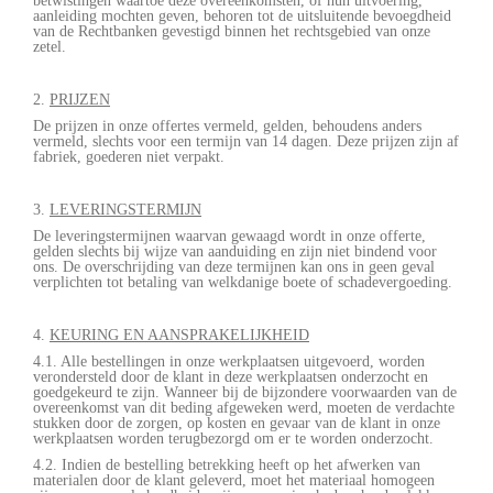
betwistingen waartoe deze overeenkomsten, of hun uitvoering,
aanleiding mochten geven, behoren tot de uitsluitende bevoegdheid
van de Rechtbanken gevestigd binnen het rechtsgebied van onze
zetel.
2.
PRIJZEN
De prijzen in onze offertes vermeld, gelden, behoudens anders
vermeld, slechts voor een termijn van 14 dagen. Deze prijzen zijn af
fabriek, goederen niet verpakt.
3.
LEVERINGSTERMIJN
De leveringstermijnen waarvan gewaagd wordt in onze offerte,
gelden slechts bij wijze van aanduiding en zijn niet bindend voor
ons. De overschrijding van deze termijnen kan ons in geen geval
verplichten tot betaling van welkdanige boete of schadevergoeding.
4.
KEURING EN AANSPRAKELIJKHEID
4.1. Alle bestellingen in onze werkplaatsen uitgevoerd, worden
verondersteld door de klant in deze werkplaatsen onderzocht en
goedgekeurd te zijn. Wanneer bij de bijzondere voorwaarden van de
overeenkomst van dit beding afgeweken werd, moeten de verdachte
stukken door de zorgen, op kosten en gevaar van de klant in onze
werkplaatsen worden terugbezorgd om er te worden onderzocht.
4.2. Indien de bestelling betrekking heeft op het afwerken van
materialen door de klant geleverd, moet het materiaal homogeen