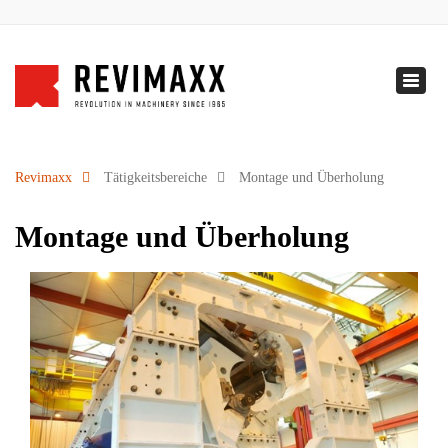
+32 5 231.71.50
info@revimaxx.com
Naviga
NL
-
EN
-
DE
Revimaxx
Tätigkeitsbereiche
Montage und Überholung
Montage und Überholung